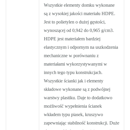
+
Wszystkie elementy domku wykonane
Ogródek
są z wysokiej jakości materiału HDPE.
z
Jest to polietylen o dużej gęstości,
płotkiem
wynoszącej od 0,942 do 0,965 g/cm3.
HDPE jest materiałem bardziej
elastycznym i odpornym na uszkodzenia
mechaniczne w porównaniu z
materiałami wykorzystywanymi w
innych tego typu konstrukcjach.
Wszystkie ścianki jak i elementy
składowe wykonane są z podwójnej
warstwy plastiku. Daje to dodatkowo
możliwość wypełnienia ścianek
wkładem typu piasek, kruszywo
zapewniając stabilność konstrukcji. Duże