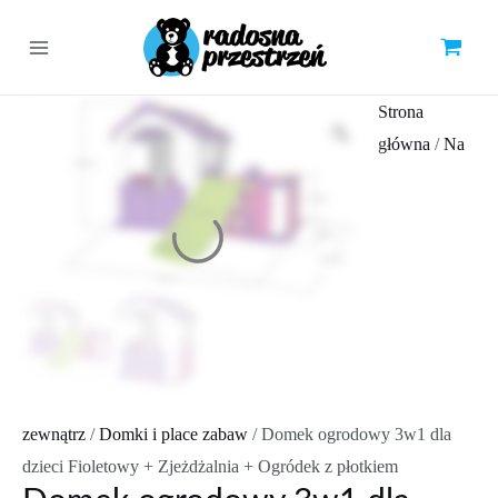
Skip
to
Main
content
Menu
Strona
główna
/
Na
zewnątrz
/
Domki i place zabaw
/ Domek ogrodowy 3w1 dla
dzieci Fioletowy + Zjeżdżalnia + Ogródek z płotkiem