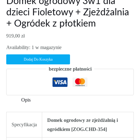
Domek ogrodowy 3w1 dla
dzieci Fioletowy + Zjeżdżalnia
+ Ogródek z płotkiem
919,00
zł
Availability:
1 w magazynie
ilość
Dodaj Do Koszyka
Domek
bezpieczne płatności
ogrodowy
3w1
dla
Opis
dzieci
Fioletowy
Domek ogrodowy ze zjeżdżalnią i
+
Specyfikacja
ogródkiem [ZOG.CHD-354]
Zjeżdżalnia