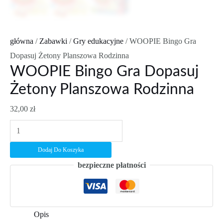
główna
/
Zabawki
/
Gry edukacyjne
/ WOOPIE Bingo Gra
Dopasuj Żetony Planszowa Rodzinna
WOOPIE Bingo Gra Dopasuj
Żetony Planszowa Rodzinna
32,00
zł
ilość
WOOPIE
Dodaj Do Koszyka
Bingo
bezpieczne płatności
Gra
Dopasuj
Żetony
Planszowa
Opis